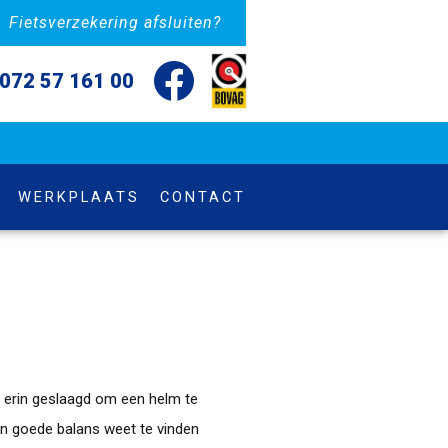
Fietsverzekering afsluiten?
072 57 161 00
WERKPLAATS
CONTACT
B erin geslaagd om een helm te
en goede balans weet te vinden