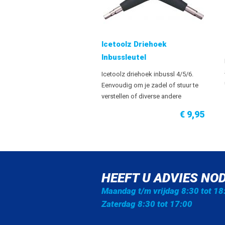
Icetoolz Driehoek
Inbussleutel
Icetoolz driehoek inbussl 4/5/6
.
Eenvoudig om je zadel of stuur te
verstellen of diverse andere
inbusboutjes op de fiets.
€ 9,95
HEEFT U ADVIES NOD
Maandag t/m vrijdag 8:30 tot 18
Zaterdag 8:30 tot 17:00