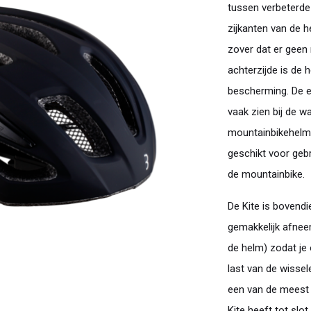
tussen verbeterde 
zijkanten van de h
zover dat er geen 
achterzijde is de 
bescherming. De ex
vaak zien bij de w
mountainbikehelm
geschikt voor geb
de mountainbike.
De Kite is bovendi
gemakkelijk afneem
de helm) zodat je 
last van de wissele
een van de meest 
Kite heeft tot sl