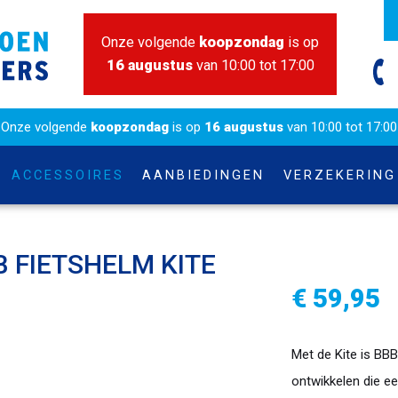
Onze volgende
koopzondag
is op
16 augustus
van 10:00 tot 17:00
Onze volgende
koopzondag
is op
16 augustus
van 10:00 tot 17:00
ACCESSOIRES
AANBIEDINGEN
VERZEKERING
 FIETSHELM KITE
€ 59,95
Met de Kite is BB
ontwikkelen die e