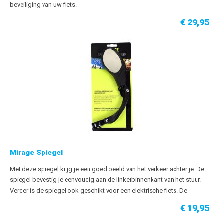
beveiliging van uw fiets.
€ 29,95
De RLC 140 beschikt over een gehard stalen 10 mm dikke plug-in pin.
Met de insteekketting zekert uw fiets aan een vast object zoals een
lantaarnpaal of hek. De insteekketting wordt geleverd in een zwarte
hoes en is 140 cm lang.
Let op: het aangegeven beveiligingsniveau is alleen van toepassing als
deze ketting gecombineerd wordt met één van bovengenoemde AXA
ringsloten.
Mirage Spiegel
Met deze spiegel krijg je een goed beeld van het verkeer achter je. De
spiegel bevestig je eenvoudig aan de linkerbinnenkant van het stuur.
Verder is de spiegel ook geschikt voor een elektrische fiets. De
spiegelarm klapt weg bij een botsing en heeft op de achterzijde een
€ 19,95
reflector zitten, zodat je ook in het donker altijd goed zichtbaar bent.