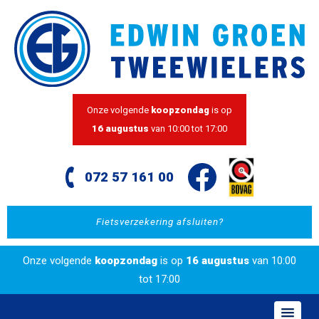
Onze volgende
koopzondag
is op
16 augustus
van 10:00 tot 17:00
072 57 161 00
Fietsverzekering afsluiten?
Onze volgende
koopzondag
is op
16 augustus
van 10:00
tot 17:00