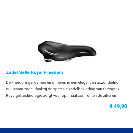
PRIJS VANAF
Zadel Selle Royal Freedom
De Freedom gel dames en of heren is een elegant en uitzonderlijk
duurzaam zadel dankzij de speciale zadelbekleding van Strengtex.
Royalgel technologie zorgt voor optimaal comfort en de zilveren
flankbeschermingen beschermen het zadel tegen beschadigingen en
€ 49,90
krassen. Dankzij zijn unieke, driedimensionale gelstructuur staat
Royalgel garant voor het hoogste comfort. Het vermindert de
drukpieken namelijk tot maar liefst 40%. Een duurzame en
comfortabele toplaag die zorgt voor een versterkte elasticiteit en zeer