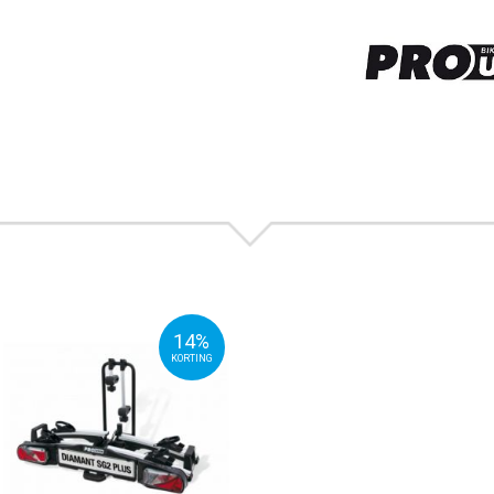
14%
KORTING