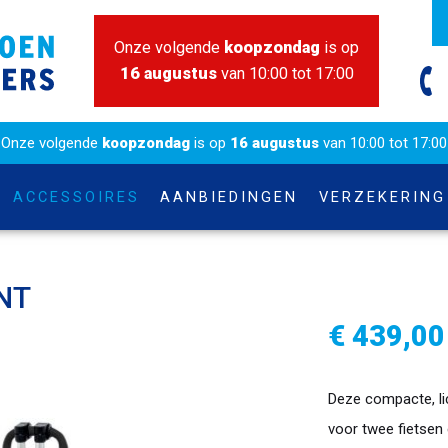
Onze volgende
koopzondag
is op
16 augustus
van 10:00 tot 17:00
Onze volgende
koopzondag
is op
16 augustus
van 10:00 tot 17:00
ACCESSOIRES
AANBIEDINGEN
VERZEKERING
NT
€ 439,00
Deze compacte, li
voor twee fietsen