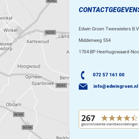
CONTACTGEGEVEN
Edwin Groen Tweewielers B.V
Middenweg 554
1704 BP Heerhugowaard-Noo
072 57 161 00
info@edwingroen.nl