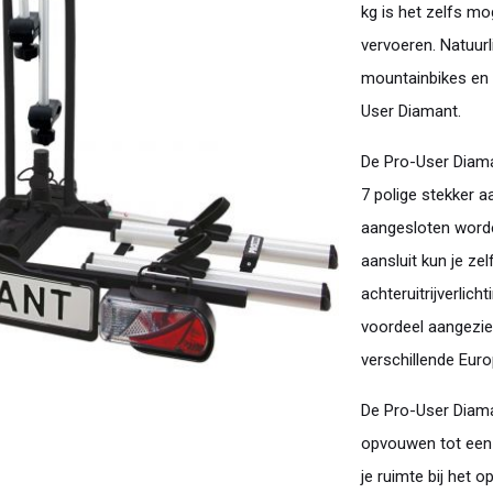
kg is het zelfs m
vervoeren. Natuurl
mountainbikes en 
User Diamant.
De Pro-User Diama
7 polige stekker a
aangesloten worden
aansluit kun je ze
achteruitrijverlich
voordeel aangezien
verschillende Eur
De Pro-User Diaman
opvouwen tot een
je ruimte bij het o