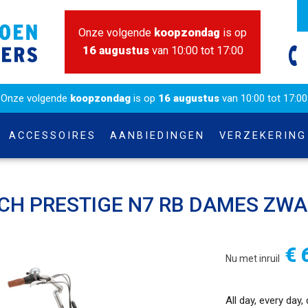
Onze volgende
koopzondag
is op
16 augustus
van 10:00 tot 17:00
Onze volgende
koopzondag
is op
16 augustus
van 10:00 tot 17:00
ACCESSOIRES
AANBIEDINGEN
VERZEKERING
CH PRESTIGE N7 RB DAMES ZWA
€ 
Nu met inruil
All day, every day,