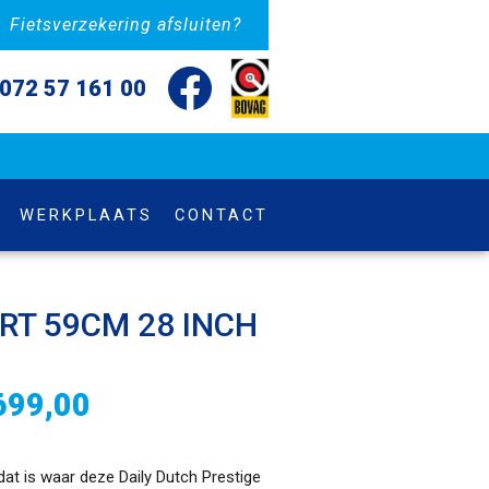
Fietsverzekering afsluiten?
072 57 161 00
WERKPLAATS
CONTACT
RT 59CM 28 INCH
699,00
 dat is waar deze Daily Dutch Prestige