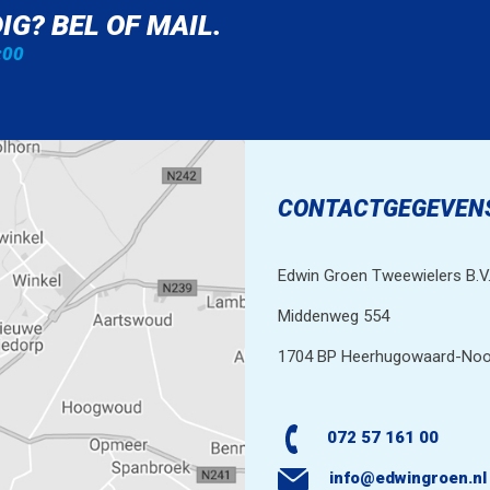
IG? BEL OF MAIL.
:00
CONTACTGEGEVEN
Edwin Groen Tweewielers B.V
Middenweg 554
1704 BP Heerhugowaard-Noo
072 57 161 00
info@edwingroen.nl