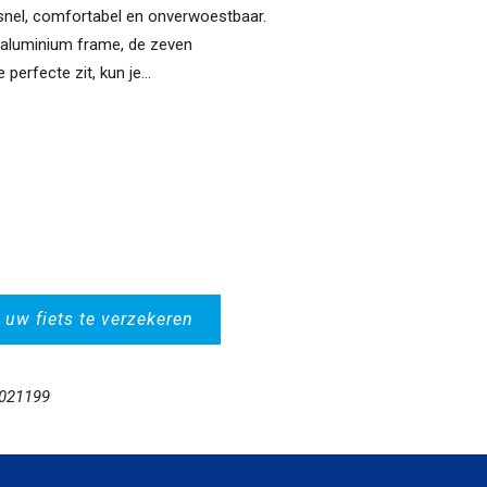
 snel, comfortabel en onverwoestbaar.
e aluminium frame, de zeven
 perfecte zit, kun je...
 uw fiets te verzekeren
6021199