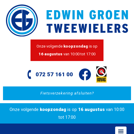
Onze volgende
koopzondag
is op
16 augustus
van 10:00 tot 17:00
072 57 161 00
Fietsverzekering afsluiten?
Onze volgende
koopzondag
is op
16 augustus
van 10:00
tot 17:00