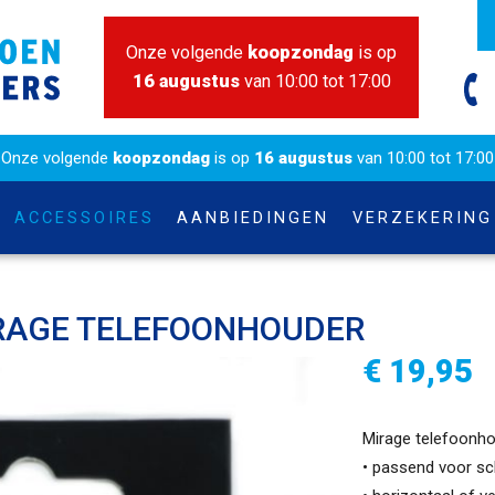
Onze volgende
koopzondag
is op
16 augustus
van 10:00 tot 17:00
Onze volgende
koopzondag
is op
16 augustus
van 10:00 tot 17:00
ACCESSOIRES
AANBIEDINGEN
VERZEKERING
RAGE TELEFOONHOUDER
€ 19,95
Mirage telefoonh
• passend voor sc