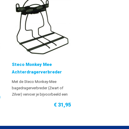
Steco Monkey Mee
Achterdragerverbreder
Met de Steco Monkey-Mee
bagedragerverbreder (Zwart of
Zilver) vervoer je bijvoorbeeld een
0
school- of rugtas veilig op weg
€ 31,95
naar school. De drager is in
samenwerking met tassenfabrikant
KIPLING ontworpen en past op
bijna elke fiets met een