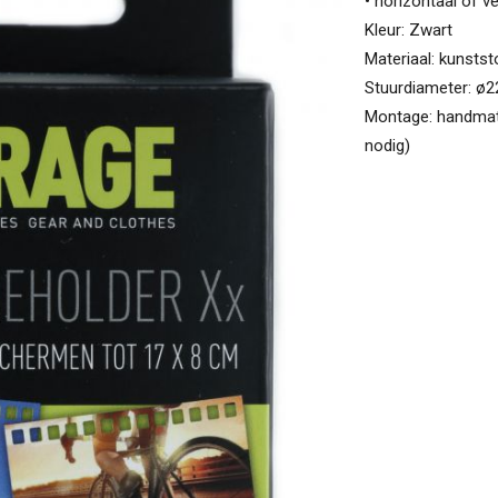
• horizontaal of ve
Kleur: Zwart
Materiaal: kunstst
Stuurdiameter: 
Montage: handmat
nodig)