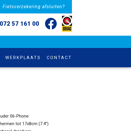
Fietsverzekering afsluiten?
072 57 161 00
WERKPLAATS
CONTACT
ouder 06-Phone
hermen tot 17x8cm (7.4”)