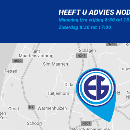
Bobike mini. Het windscherm is in
een handomdraai te bevestigen en
HEEFT U ADVIES NOD
te verwijderen.
Maandag t/m vrijdag 8:30 tot 18
Zaterdag 8:30 tot 17:00