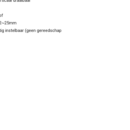
rticaal draaibaar
of
ø22~25mm
ig instelbaar (geen gereedschap