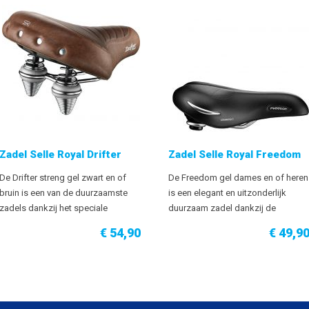
Zadel Selle Royal Drifter
Zadel Selle Royal Freedom
De Drifter streng gel zwart en of
De Freedom gel dames en of heren
bruin is een van de duurzaamste
is een elegant en uitzonderlijk
zadels dankzij het speciale
duurzaam zadel dankzij de
materiaal Strengtex, dat beschermt
speciale zadelbekleding van
€ 54,90
€ 49,9
tegen slijtage. De Drifter Strengtex
Strengtex. Royalgel technologie
is groot en daardoor geschikt voor
zorgt voor optimaal comfort en de
een Relaxed fietspositie en is
zilveren flankbeschermingen
uitgerust met Royalgel technologie
beschermen het zadel tegen
en een dubbel veersysteem voor
beschadigingen en krassen.