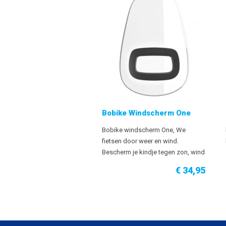
Bobike Windscherm One
Bobike windscherm One, We
fietsen door weer en wind.
Bescherm je kindje tegen zon, wind
en regen met een windscherm dat
€ 34,95
past bij jouw Bobike mini fietszitje.
Het transparante scherm is sterk en
slagvast. Het is mooi vormgegeven
en is
VERKRIJGBAAR IN
DIVERSE KLEUREN
als jouw