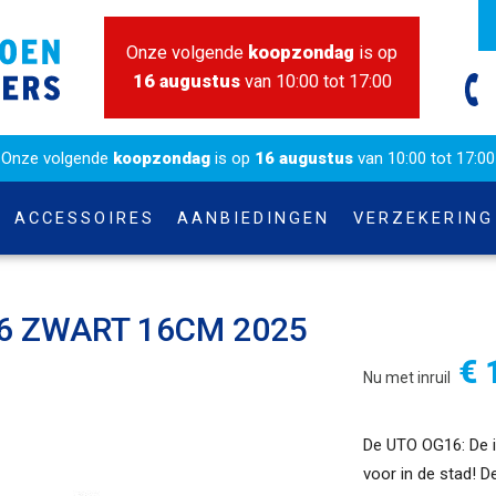
Onze volgende
koopzondag
is op
16 augustus
van 10:00 tot 17:00
Onze volgende
koopzondag
is op
16 augustus
van 10:00 tot 17:00
ACCESSOIRES
AANBIEDINGEN
VERZEKERING
 ZWART 16CM 2025
€ 
Nu met inruil
De UTO OG16: De i
voor in de stad! D