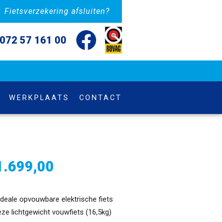
Fietsverzekering afsluiten?
072 57 161 00
WERKPLAATS
CONTACT
1.699,00
deale opvouwbare elektrische fiets
eze lichtgewicht vouwfiets (16,5kg)