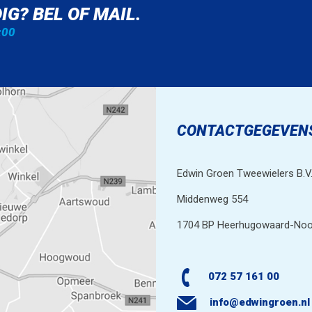
IG? BEL OF MAIL.
:00
CONTACTGEGEVEN
Edwin Groen Tweewielers B.V
Middenweg 554
1704 BP Heerhugowaard-Noo
072 57 161 00
info@edwingroen.nl