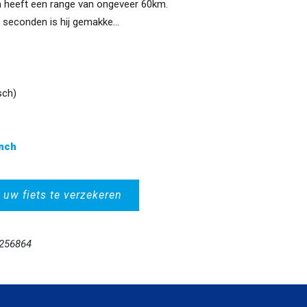
n heeft een range van ongeveer 60km.
seconden is hij gemakke...
sch)
inch
 uw fiets te verzekeren
2256864