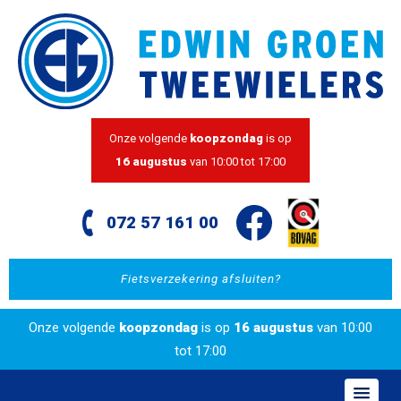
Onze volgende
koopzondag
is op
16 augustus
van 10:00 tot 17:00
072 57 161 00
Fietsverzekering afsluiten?
Onze volgende
koopzondag
is op
16 augustus
van 10:00
tot 17:00