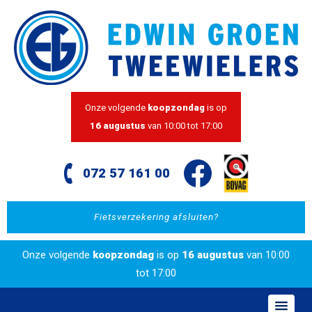
Onze volgende
koopzondag
is op
16 augustus
van 10:00 tot 17:00
072 57 161 00
Fietsverzekering afsluiten?
Onze volgende
koopzondag
is op
16 augustus
van 10:00
tot 17:00