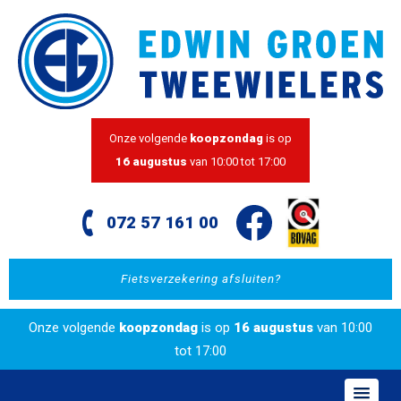
Onze volgende
koopzondag
is op
16 augustus
van 10:00 tot 17:00
072 57 161 00
Fietsverzekering afsluiten?
Onze volgende
koopzondag
is op
16 augustus
van 10:00
tot 17:00