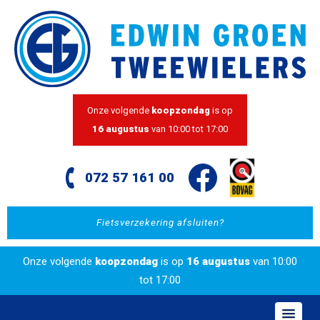
Onze volgende
koopzondag
is op
16 augustus
van 10:00 tot 17:00
072 57 161 00
Fietsverzekering afsluiten?
Onze volgende
koopzondag
is op
16 augustus
van 10:00
tot 17:00