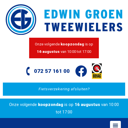
Onze volgende
koopzondag
is op
16 augustus
van 10:00 tot 17:00
072 57 161 00
Fietsverzekering afsluiten?
Onze volgende
koopzondag
is op
16 augustus
van 10:00
tot 17:00