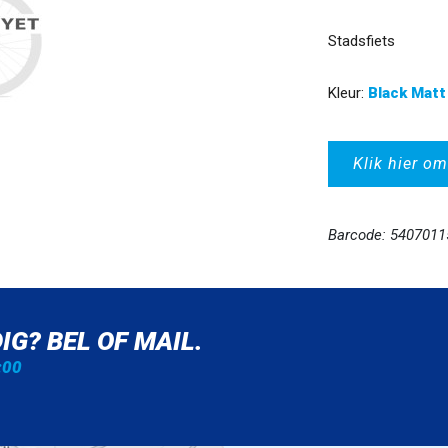
Stadsfiets
Kleur:
Black Matt
Klik hier om
Barcode: 540701
IG? BEL OF MAIL.
:00