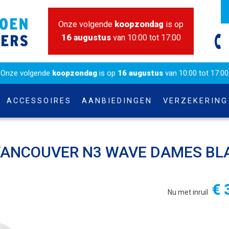
Onze volgende
koopzondag
is op
16 augustus
van 10:00 tot 17:00
Onze volgende
koopzondag
is op
16 augustus
van 10:00 tot 17:00
ACCESSOIRES
AANBIEDINGEN
VERZEKERING
VANCOUVER N3 WAVE DAMES BL
€ 
Nu met inruil