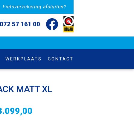
Fietsverzekering afsluiten?
072 57 161 00
WERKPLAATS
CONTACT
ACK MATT XL
3.099,00