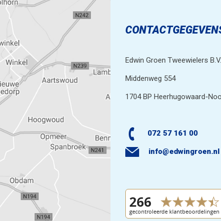
CONTACTGEGEVEN
Edwin Groen Tweewielers B.V
Middenweg 554
1704 BP Heerhugowaard-Noo
072 57 161 00
info@edwingroen.nl