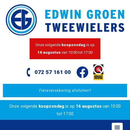
Onze volgende
koopzondag
is op
16 augustus
van 10:00 tot 17:00
072 57 161 00
Fietsverzekering afsluiten?
Onze volgende
koopzondag
is op
16 augustus
van 10:00
tot 17:00