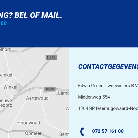
IG? BEL OF MAIL.
:00
CONTACTGEGEVEN
Edwin Groen Tweewielers B.V
Middenweg 554
1704 BP Heerhugowaard-Noo
072 57 161 00