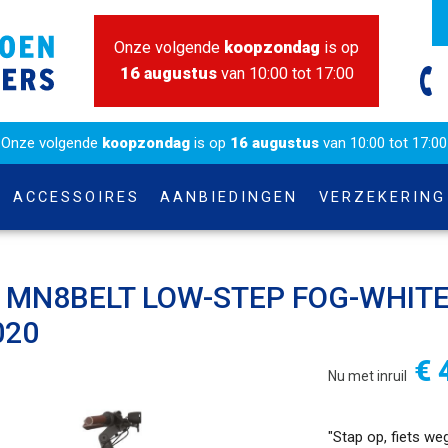
Onze volgende
koopzondag
is op
16 augustus
van 10:00 tot 17:00
Onze volgende
koopzondag
is op
16 augustus
van 10:00 tot 17:00
ACCESSOIRES
AANBIEDINGEN
VERZEKERING
 MN8BELT LOW-STEP FOG-WHIT
020
€ 
Nu met inruil
"Stap op, fiets w