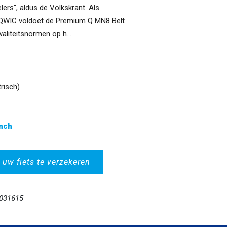
ers", aldus de Volkskrant. Als
 QWIC voldoet de Premium Q MN8 Belt
aliteitsnormen op h...
trisch)
inch
 uw fiets te verzekeren
2031615