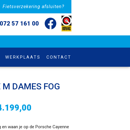
Fietsverzekering afsluiten?
072 57 161 00
WERKPLAATS
CONTACT
E M DAMES FOG
4.199,00
eg en waan je op de Porsche Cayenne