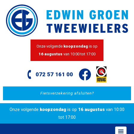
Onze volgende
koopzondag
is op
16 augustus
van 10:00 tot 17:00
072 57 161 00
Fietsverzekering afsluiten?
Onze volgende
koopzondag
is op
16 augustus
van 10:00
tot 17:00