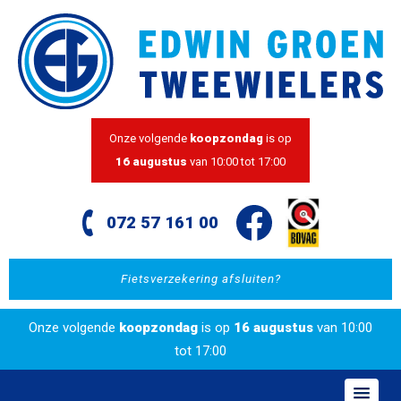
Onze volgende
koopzondag
is op
16 augustus
van 10:00 tot 17:00
072 57 161 00
Fietsverzekering afsluiten?
Onze volgende
koopzondag
is op
16 augustus
van 10:00
tot 17:00