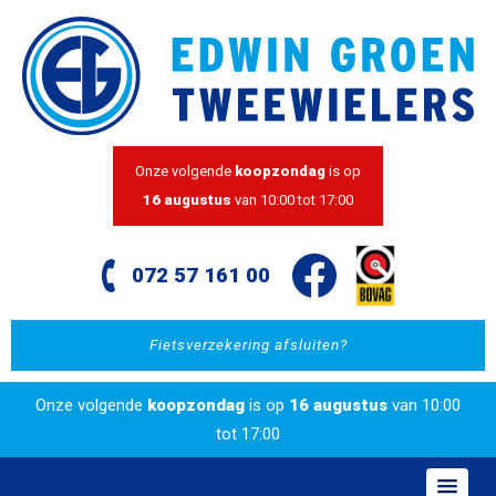
Onze volgende
koopzondag
is op
16 augustus
van 10:00 tot 17:00
072 57 161 00
Fietsverzekering afsluiten?
Onze volgende
koopzondag
is op
16 augustus
van 10:00
tot 17:00