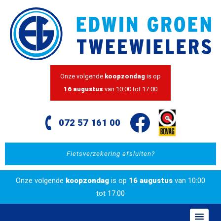
Onze volgende
koopzondag
is op
16 augustus
van 10:00 tot 17:00
072 57 161 00
Fietsverzekering afsluiten?
Onze volgende
koopzondag
is op
16 augustus
van 10:00
tot 17:00