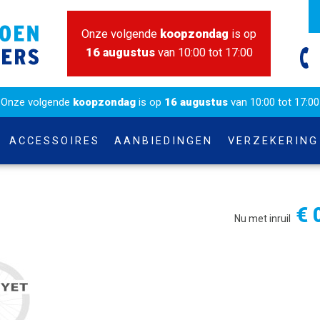
Onze volgende
koopzondag
is op
16 augustus
van 10:00 tot 17:00
Onze volgende
koopzondag
is op
16 augustus
van 10:00 tot 17:00
ACCESSOIRES
AANBIEDINGEN
VERZEKERING
€ 
Nu met inruil