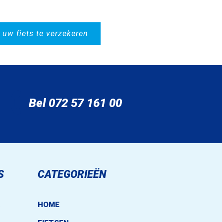
 uw fiets te verzekeren
Bel 072 57 161 00
S
CATEGORIEËN
.
HOME