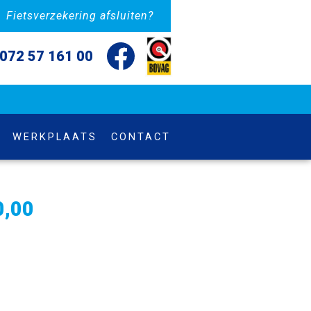
Fietsverzekering afsluiten?
072 57 161 00
WERKPLAATS
CONTACT
0,00