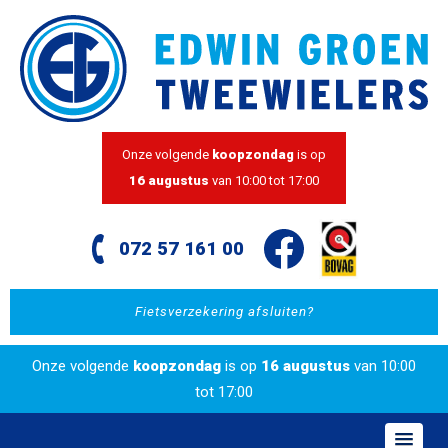
Onze volgende
koopzondag
is op
16 augustus
van 10:00 tot 17:00
072 57 161 00
Fietsverzekering afsluiten?
Onze volgende
koopzondag
is op
16 augustus
van 10:00
tot 17:00