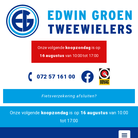
Onze volgende
koopzondag
is op
16 augustus
van 10:00 tot 17:00
072 57 161 00
Fietsverzekering afsluiten?
Onze volgende
koopzondag
is op
16 augustus
van 10:00
tot 17:00