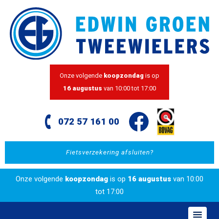
Onze volgende
koopzondag
is op
16 augustus
van 10:00 tot 17:00
072 57 161 00
Fietsverzekering afsluiten?
Onze volgende
koopzondag
is op
16 augustus
van 10:00
tot 17:00