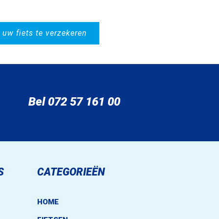
 uw fiets te verzekeren
Bel 072 57 161 00
S
CATEGORIEËN
.
HOME