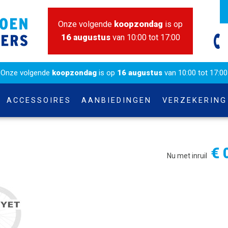
Onze volgende
koopzondag
is op
16 augustus
van 10:00 tot 17:00
Onze volgende
koopzondag
is op
16 augustus
van 10:00 tot 17:00
ACCESSOIRES
AANBIEDINGEN
VERZEKERING
€ 
Nu met inruil