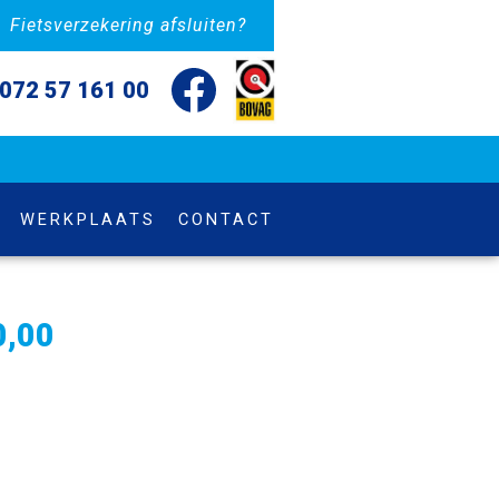
Fietsverzekering afsluiten?
072 57 161 00
WERKPLAATS
CONTACT
0,00