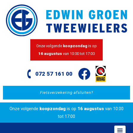
Onze volgende
koopzondag
is op
16 augustus
van 10:00 tot 17:00
072 57 161 00
Fietsverzekering afsluiten?
Onze volgende
koopzondag
is op
16 augustus
van 10:00
tot 17:00