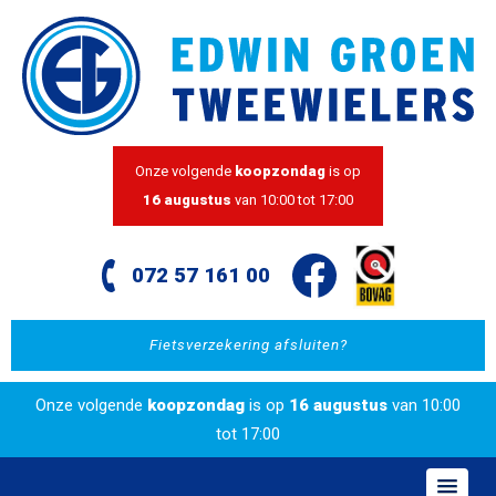
Onze volgende
koopzondag
is op
16 augustus
van 10:00 tot 17:00
072 57 161 00
Fietsverzekering afsluiten?
Onze volgende
koopzondag
is op
16 augustus
van 10:00
tot 17:00