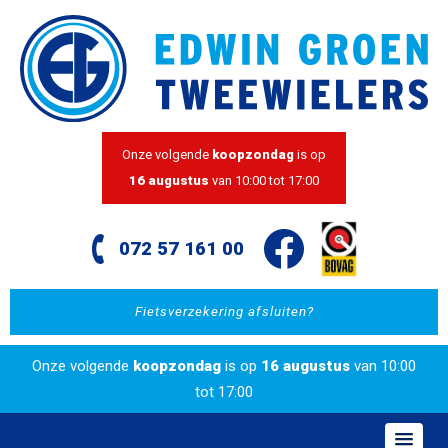
Onze volgende
koopzondag
is op
16 augustus
van 10:00 tot 17:00
072 57 161 00
Fietsverzekering afsluiten?
Onze volgende
koopzondag
is op
16 augustus
van 10:00
tot 17:00