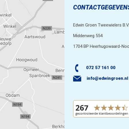
CONTACTGEGEVEN
Edwin Groen Tweewielers B.V
Middenweg 554
1704 BP Heerhugowaard-Noo
072 57 161 00
info@edwingroen.nl