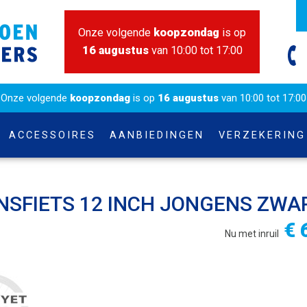
Onze volgende
koopzondag
is op
16 augustus
van 10:00 tot 17:00
Onze volgende
koopzondag
is op
16 augustus
van 10:00 tot 17:00
ACCESSOIRES
AANBIEDINGEN
VERZEKERING
SFIETS 12 INCH JONGENS ZWAR
€ 
Nu met inruil