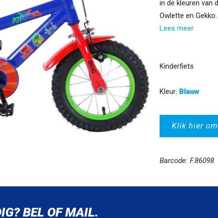
in de kleuren van 
Owlette en Gekko. 
Lees meer
Kinderfiets
Kleur:
Blauw
Klik hier om
Barcode: F.86098
IG? BEL OF MAIL.