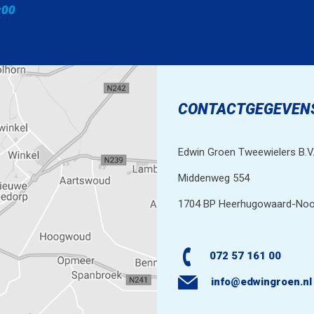
:00
CONTACTGEGEVEN
Edwin Groen Tweewielers B.V
Middenweg 554
1704 BP Heerhugowaard-Noo
072 57 161 00
info@edwingroen.nl