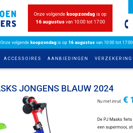
Onze volgende
koopzondag
is op
16 augustus
van 10:00 tot 17:00
Onze volgende
koopzondag
is op
16 augustus
van 10:00 tot 17:00
ACCESSOIRES
AANBIEDINGEN
VERZEKERING
SKS JONGENS BLAUW 2024
€ 
Nu met inruil
De PJ Masks fiets 
een supermooi, st